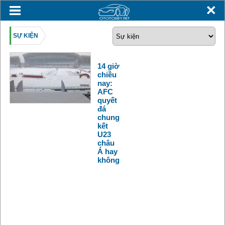
SỰ KIỆN
14 giờ
chiều
nay:
AFC
quyết
đá
chung
kết
U23
châu
Á hay
không