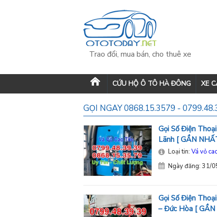
Trao đổi, mua bán, cho thuê xe
CỨU HỘ Ô TÔ HÀ ĐÔNG
XE 
GỌI NGAY 0868.15.3579 - 0799.4
Gọi Số Điện Thoạ
Lãnh [ GẦN NHẤT
Loại tin:
Vá vỏ cao
Ngày đăng: 31/
Gọi Số Điện Thoạ
– Đức Hòa [ GẦN