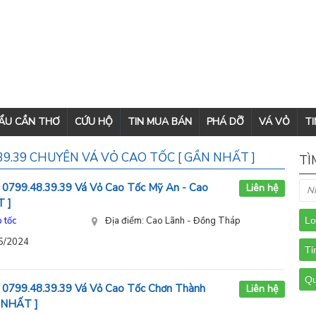
CẨU CẦN THƠ
CỨU HỘ
TIN MUA BÁN
PHÁ DỠ
VÁ VỎ
TI
8.39.39 CHUYÊN VÁ VỎ CAO TỐC [ GẦN NHẤT ]
TÌ
i 0799.48.39.39 Vá Vỏ Cao Tốc Mỹ An - Cao
Liên hệ
 ]
 tốc
Địa điểm: Cao Lãnh - Đồng Tháp
05/2024
i 0799.48.39.39 Vá Vỏ Cao Tốc Chơn Thành
Liên hệ
 NHẤT ]