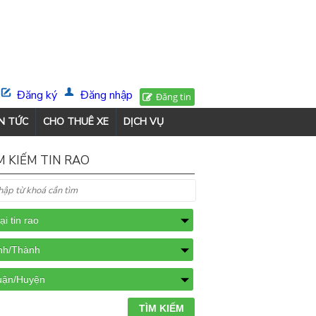
Đăng ký
Đăng nhập
Đăng tin
N TỨC
CHO THUÊ XE
DỊCH VỤ
M KIẾM TIN RAO