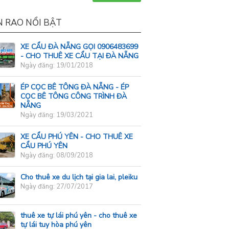
N RAO NỔI BẬT
XE CẨU ĐÀ NẴNG GỌI 0906483699
- CHO THUÊ XE CẨU TẠI ĐÀ NẴNG
Ngày đăng: 19/01/2018
ÉP CỌC BÊ TÔNG ĐÀ NẴNG - ÉP
CỌC BÊ TÔNG CÔNG TRÌNH ĐÀ
NẴNG
Ngày đăng: 19/03/2021
XE CẨU PHÚ YÊN - CHO THUÊ XE
CẨU PHÚ YÊN
Ngày đăng: 08/09/2018
Cho thuê xe du lịch tại gia lai, pleiku
Ngày đăng: 27/07/2017
thuê xe tự lái phú yên - cho thuê xe
tự lái tuy hòa phú yên