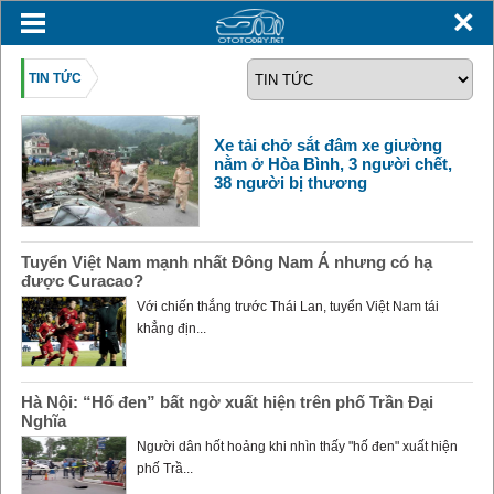
TIN TỨC
Xe tải chở sắt đâm xe giường
nằm ở Hòa Bình, 3 người chết,
38 người bị thương
Tuyển Việt Nam mạnh nhất Đông Nam Á nhưng có hạ
được Curacao?
Với chiến thắng trước Thái Lan, tuyển Việt Nam tái
khẳng địn...
Hà Nội: “Hố đen” bất ngờ xuất hiện trên phố Trần Đại
Nghĩa
Người dân hốt hoảng khi nhìn thấy "hố đen" xuất hiện
phố Trầ...