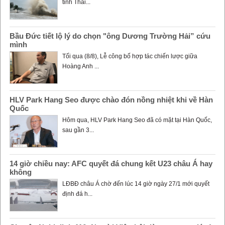
tỉnh Thái...
Bầu Đức tiết lộ lý do chọn "ông Dương Trường Hải” cứu
mình
Tối qua (8/8), Lễ công bố hợp tác chiến lược giữa
Hoàng Anh ...
HLV Park Hang Seo được chào đón nồng nhiệt khi về Hàn
Quốc
Hôm qua, HLV Park Hang Seo đã có mặt tại Hàn Quốc,
sau gần 3...
14 giờ chiều nay: AFC quyết đá chung kết U23 châu Á hay
không
LĐBĐ châu Á chờ đến lúc 14 giờ ngày 27/1 mới quyết
định đá h...