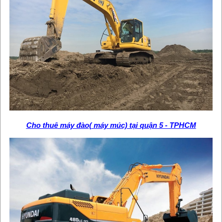
Cho thuê máy đào( máy múc) tại quận 5 - TPHCM