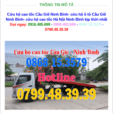
THÔNG TIN MÔ TẢ
Cứu hộ cao tốc Cầu Giẽ Ninh Bình
-
cứu hộ ô tô Cầu Giẽ
Ninh Bình
-
cứu hộ cao tốc Hà Nội Ninh Bình
kịp thời nhất
Gọi ngay:
0916.485.699
-
0906 483.699
-
0868 15.3579
-
0799.48.39.39