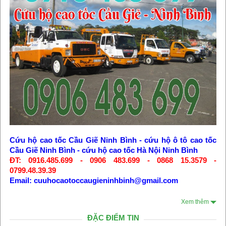
Cứu hộ cao tốc Cầu Giẽ Ninh Bình
-
cứu hộ ô tô cao tốc
Cầu Giẽ Ninh Bình
-
cứu hộ cao tốc Hà Nội Ninh Bình
ĐT: 0916.485.699 - 0906 483.699 - 0868 15.3579 -
0799.48.39.39
Email: cuuhocaotoccaugieninhbinh@gmail.com
Xem thêm
ĐẶC ĐIỂM TIN