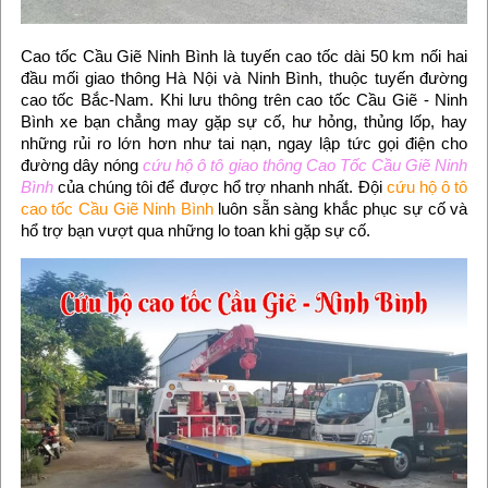
Cao tốc Cầu Giẽ Ninh Bình là tuyến cao tốc dài 50 km nối hai
đầu mối giao thông Hà Nội và Ninh Bình, thuộc tuyến đường
cao tốc Bắc-Nam. Khi lưu thông trên cao tốc Cầu Giẽ - Ninh
Bình xe bạn chẳng may gặp sự cố, hư hỏng, thủng lốp, hay
những rủi ro lớn hơn như tai nạn, ngay lập tức gọi điện cho
đường dây nóng
cứu hộ ô tô giao thông Cao Tốc Cầu Giẽ Ninh
Bình
của chúng tôi để được hổ trợ nhanh nhất. Đội
cứu hộ ô tô
cao tốc Cầu Giẽ Ninh Bình
luôn sẵn sàng khắc phục sự cố và
hổ trợ bạn vượt qua những lo toan khi gặp sự cố.