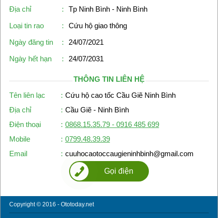
Địa chỉ
:
Tp Ninh Bình - Ninh Bình
Loại tin rao
:
Cứu hộ giao thông
Ngày đăng tin
:
24/07/2021
Ngày hết hạn
:
24/07/2031
THÔNG TIN LIÊN HỆ
Tên liên lạc
:
Cứu hộ cao tốc Cầu Giẽ Ninh Bình
Địa chỉ
:
Cầu Giẽ - Ninh Bình
Điện thoại
:
0868.15.35.79 - 0916 485 699
Mobile
:
0799.48.39.39
Email
:
cuuhocaotoccaugieninhbinh@gmail.com
Gọi điện
Copyright © 2016 - Ototoday.net