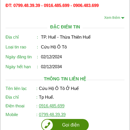
ĐT: 0799.48.39.39 - 0916.485.699 - 0906.483.699
Xem thêm
ĐẶC ĐIỂM TIN
Địa chỉ
:
TP. Huế - Thừa Thiên Huế
Loại tin rao
:
Cứu Hộ Ô Tô
Ngày đăng tin
:
02/12/2024
Ngày hết hạn
:
02/12/2034
THÔNG TIN LIÊN HỆ
Tên liên lạc
:
Cứu Hộ Ô Tô Ở Huế
Địa chỉ
:
Tp Huế.
Điện thoại
:
0916.485.699
Mobile
:
0799.48.39.39
Gọi điện