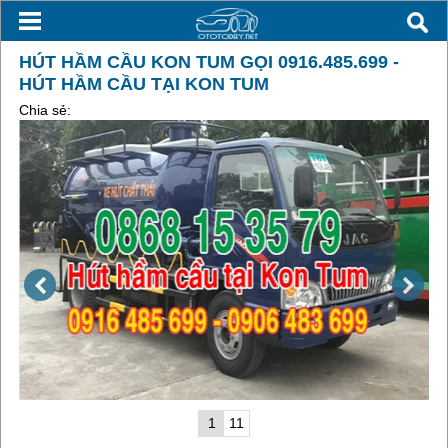
HÚT HẦM CẦU KON TUM GỌI 0916.485.699 -
HÚT HẦM CẦU TẠI KON TUM
Chia sẻ:
1
11