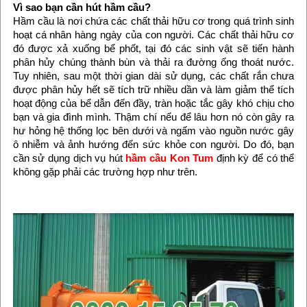
Vì sao bạn cần hút hầm cầu?
Hầm cầu là nơi chứa các chất thải hữu cơ trong quá trình sinh
hoạt cá nhân hàng ngày của con người. Các chất thải hữu cơ
đó được xả xuống bể phốt, tại đó các sinh vật sẽ tiến hành
phân hủy chúng thành bùn và thải ra đường ống thoát nước.
Tuy nhiên, sau một thời gian dài sử dụng, các chất rắn chưa
được phân hủy hết sẽ tích trữ nhiều dần và làm giảm thể tích
hoạt động của bể dẫn đến đầy, tràn hoặc tắc gây khó chịu cho
bạn và gia đình mình. Thậm chí nếu để lâu hơn nó còn gây ra
hư hỏng hệ thống lọc bên dưới và ngấm vào nguồn nước gây
ô nhiễm và ảnh hướng đến sức khỏe con người. Do đó, bạn
cần sử dụng dịch vụ hút
hầm cầu Kon Tum
định kỳ để có thể
không gặp phải các trường hợp như trên.