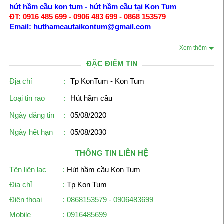
hút hầm cầu kon tum - hút hầm cầu tại Kon Tum
ĐT: 0916 485 699 - 0906 483 699 - 0868 153579
Email: huthamcautaikontum@gmail.com
Xem thêm
ĐẶC ĐIỂM TIN
Địa chỉ
:
Tp KonTum - Kon Tum
Loại tin rao
:
Hút hầm cầu
Ngày đăng tin
:
05/08/2020
Ngày hết hạn
:
05/08/2030
THÔNG TIN LIÊN HỆ
Tên liên lạc
:
Hút hầm cầu Kon Tum
Địa chỉ
:
Tp Kon Tum
Điện thoại
:
0868153579 - 0906483699
Mobile
:
0916485699