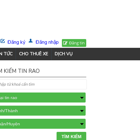
Đăng ký
Đăng nhập
Đăng tin
N TỨC
CHO THUÊ XE
DỊCH VỤ
M KIẾM TIN RAO