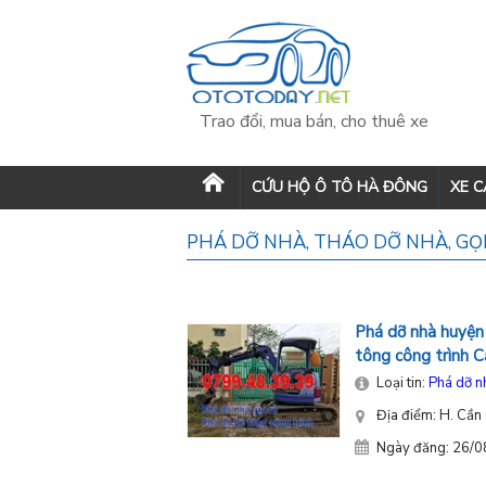
Trao đổi, mua bán, cho thuê xe
CỨU HỘ Ô TÔ HÀ ĐÔNG
XE 
PHÁ DỠ NHÀ, THÁO DỠ NHÀ, GỌI
Phá dỡ nhà huyện 
tông công trình 
Loại tin:
Phá dỡ n
Địa điểm: H. Cần
Ngày đăng: 26/