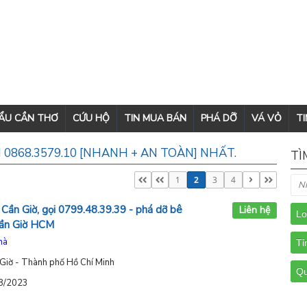
CẨU CẦN THƠ
CỨU HỘ
TIN MUA BÁN
PHÁ DỠ
VÁ VỎ
TI
 0868.3579.10 [NHANH + AN TOÀN] NHẤT.
TÌ
1
2
3
4
Cần Giờ, gọi 0799.48.39.39 - phá dỡ bê
Liên hệ
Cần Giờ HCM
hà
 Giờ - Thành phố Hồ Chí Minh
08/2023