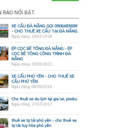
N RAO NỔI BẬT
XE CẨU ĐÀ NẴNG GỌI 0906483699
- CHO THUÊ XE CẨU TẠI ĐÀ NẴNG
Ngày đăng: 19/01/2018
ÉP CỌC BÊ TÔNG ĐÀ NẴNG - ÉP
CỌC BÊ TÔNG CÔNG TRÌNH ĐÀ
NẴNG
Ngày đăng: 19/03/2021
XE CẨU PHÚ YÊN - CHO THUÊ XE
CẨU PHÚ YÊN
Ngày đăng: 08/09/2018
Cho thuê xe du lịch tại gia lai, pleiku
Ngày đăng: 27/07/2017
thuê xe tự lái phú yên - cho thuê xe
tự lái tuy hòa phú yên