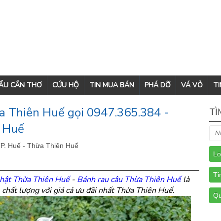
CẨU CẦN THƠ
CỨU HỘ
TIN MUA BÁN
PHÁ DỠ
VÁ VỎ
TI
a Thiên Huế gọi 0947.365.384 -
TÌ
n Huế
TP. Huế - Thừa Thiên Huế
nhật Thừa Thiên Huế
-
Bánh rau câu Thừa Thiên Huế
là
 chất lượng với giá cả ưu đãi nhất Thừa Thiên Huế.