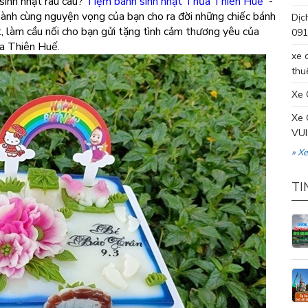
sinh nhật rau câu?
Tiệm bánh sinh nhật Thừa Thiên Huế
-
ành cùng nguyện vọng của bạn cho ra đời những chiếc bánh
Dịc
t, làm cầu nối cho bạn gửi tặng tình cảm thương yêu của
091
ừa Thiên Huế.
xe 
thu
Xe 
Xe 
VUI
» X
TI