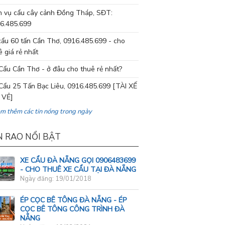
h vụ cẩu cây cảnh Đồng Tháp, SĐT:
6.485.699
cẩu 60 tấn Cần Thơ, 0916.485.699 - cho
ê giá rẻ nhất
Cẩu Cần Thơ - ở đâu cho thuê rẻ nhất?
Cẩu 25 Tấn Bạc Liêu, 0916.485.699 [TÀI XẾ
 VẺ]
em thêm các tin nóng trong ngày
N RAO NỔI BẬT
XE CẨU ĐÀ NẴNG GỌI 0906483699
- CHO THUÊ XE CẨU TẠI ĐÀ NẴNG
Ngày đăng: 19/01/2018
ÉP CỌC BÊ TÔNG ĐÀ NẴNG - ÉP
CỌC BÊ TÔNG CÔNG TRÌNH ĐÀ
NẴNG