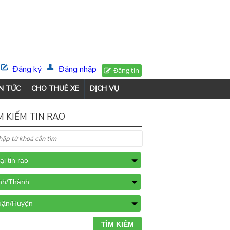
Đăng ký
Đăng nhập
Đăng tin
N TỨC
CHO THUÊ XE
DỊCH VỤ
M KIẾM TIN RAO