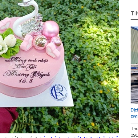
TI
Dịc
091
Thu
091