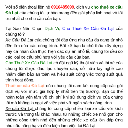
Với số điện thoại liên hệ
0916485699
, dịch vụ
cho thuê xe cẩu
Đà Lạt
của chúng tôi tự hào mang đến giải pháp linh hoạt và tối
ưu nhất cho nhu cầu của bạn.
Tại Sao Nên Chọn
Dịch Vụ
Cho Thuê Xe Cẩu Đà Lạt
của
chúng tôi?
Xe Cẩu Đà Lạt
của chúng tôi đáp ứng nhu cầu đa dạng từ nhỏ
đến lớn của các công trình. Bất kể bạn là chủ thầu xây dựng
hay cá nhân cần thực hiện các dự án nhỏ lẻ, chúng tôi đều có
các loại xe cẩu phù hợp với yêu cầu của bạn.
Cho Thuê Xe Cẩu Đà Lạt
có đội ngũ kỹ thuật viên và tài xế của
chúng tôi được đào tạo chuyên sâu, sở hữu tay nghề cao
nhằm đảm bảo an toàn và hiệu suất công việc trong suốt quá
trình hoạt động.
Thuê xe cẩu Đà Lạt
của chúng tôi cam kết cung cấp các gói
dịch vụ với mức giá hợp lý nhất trên thị trường. Bạn có thể
hoàn toàn yên tâm về chi phí khi sử dụng dịch vụ của chúng
tôi mà không lo ngại về việc phá vỡ ngân sách công trình.
Xe cẩu Đà Lạt
chúng tôi cung cấp nhiều loại xe cẩu với kích
thước và trọng tải khác nhau, từ những chiếc xe nhỏ gọn cho
những công trình nhỏ đến những chiếc xe cẩu lớn đáp ứng
nhu cầu nâng hạ và điều kiện làm việc tại Đà Lạt.