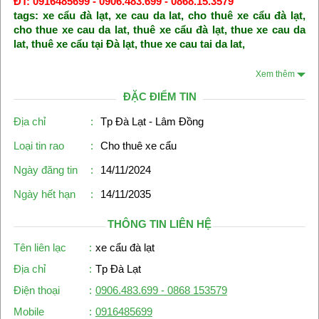
ĐT: 0916485699 - 0906.483.699 - 0868.15.3579
tags:
xe cẩu đà lạt
,
xe cau da lat
,
cho thuê xe cẩu đà lạt
,
cho thue xe cau da lat
,
thuê xe cẩu đà lạt
,
thue xe cau da
lat
,
thuê xe cẩu tại Đà lạt
,
thue xe cau tai da lat
,
Xem thêm
ĐẶC ĐIỂM TIN
Địa chỉ
:
Tp Đà Lạt - Lâm Đồng
Loại tin rao
:
Cho thuê xe cẩu
Ngày đăng tin
:
14/11/2024
Ngày hết hạn
:
14/11/2035
THÔNG TIN LIÊN HỆ
Tên liên lạc
:
xe cẩu đà lạt
Địa chỉ
:
Tp Đà Lạt
Điện thoại
:
0906.483.699 - 0868 153579
Mobile
:
0916485699