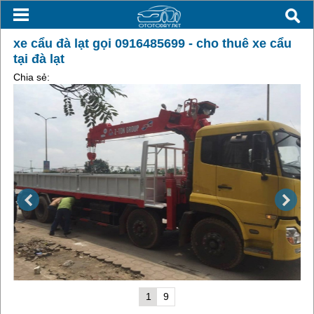
xe cẩu đà lạt gọi 0916485699 - cho thuê xe cẩu
tại đà lạt
Chia sẻ:
1
9