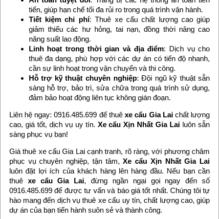
tiến, giúp hạn chế tối đa rủi ro trong quá trình vận hành.
Tiết kiệm chi phí
: Thuê xe cẩu chất lượng cao giúp
giảm thiểu các hư hỏng, tai nạn, đồng thời nâng cao
năng suất lao động.
Linh hoạt trong thời gian và địa điểm
: Dịch vụ cho
thuê đa dạng, phù hợp với các dự án có tiến độ nhanh,
cần sự linh hoạt trong vận chuyển và thi công.
Hỗ trợ kỹ thuật chuyên nghiệp
: Đội ngũ kỹ thuật sẵn
sàng hỗ trợ, bảo trì, sửa chữa trong quá trình sử dụng,
đảm bảo hoạt động liên tục không gián đoạn.
Liên hệ ngay: 0916.485.699 để thuê
xe cẩu Gia Lai
chất lượng
cao, giá tốt, dịch vụ uy tín.
Xe cẩu Xịn Nhất Gia Lai
luôn sẵn
sàng phục vụ bạn!
Giá thuê xe cẩu Gia Lai cạnh tranh, rõ ràng, với phương châm
phục vụ chuyên nghiệp, tận tâm,
Xe cẩu Xịn Nhất Gia Lai
luôn đặt lợi ích của khách hàng lên hàng đầu. Nếu bạn cần
thuê
xe cẩu Gia Lai
, đừng ngần ngại gọi ngay đến số
0916.485.699 để được tư vấn và báo giá tốt nhất. Chúng tôi tự
hào mang đến dịch vụ thuê xe cẩu uy tín, chất lượng cao, giúp
dự án của bạn tiến hành suôn sẻ và thành công.