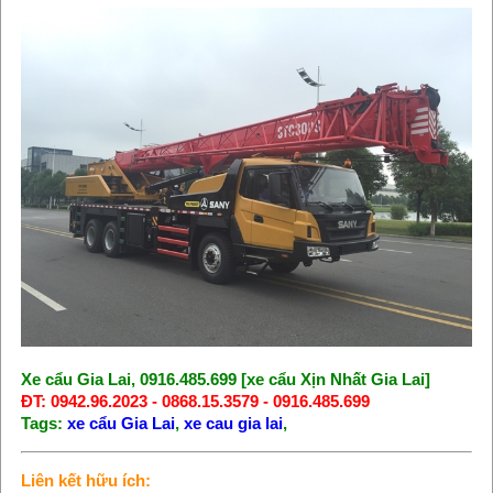
Xe cẩu Gia Lai, 0916.485.699 [xe cẩu Xịn Nhất Gia Lai]
ĐT: 0942.96.2023 - 0868.15.3579 - 0916.485.699
Tags:
xe cẩu Gia Lai
,
xe cau gia lai
,
Liên kết hữu ích: