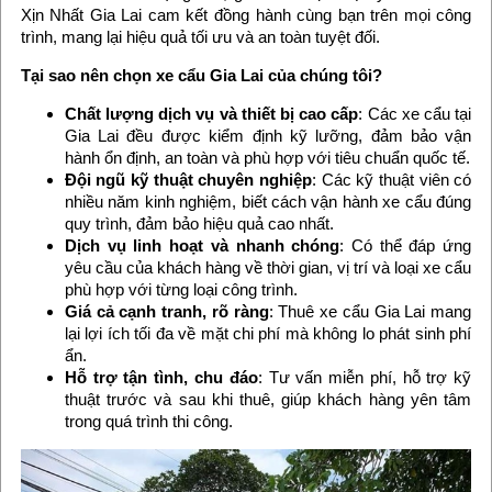
Xịn Nhất Gia Lai cam kết đồng hành cùng bạn trên mọi công
trình, mang lại hiệu quả tối ưu và an toàn tuyệt đối.
Tại sao nên chọn xe cẩu Gia Lai của chúng tôi?
Chất lượng dịch vụ và thiết bị cao cấp
: Các xe cẩu tại
Gia Lai đều được kiểm định kỹ lưỡng, đảm bảo vận
hành ổn định, an toàn và phù hợp với tiêu chuẩn quốc tế.
Đội ngũ kỹ thuật chuyên nghiệp
: Các kỹ thuật viên có
nhiều năm kinh nghiệm, biết cách vận hành xe cẩu đúng
quy trình, đảm bảo hiệu quả cao nhất.
Dịch vụ linh hoạt và nhanh chóng
: Có thể đáp ứng
yêu cầu của khách hàng về thời gian, vị trí và loại xe cẩu
phù hợp với từng loại công trình.
Giá cả cạnh tranh, rõ ràng
: Thuê xe cẩu Gia Lai mang
lại lợi ích tối đa về mặt chi phí mà không lo phát sinh phí
ẩn.
Hỗ trợ tận tình, chu đáo
: Tư vấn miễn phí, hỗ trợ kỹ
thuật trước và sau khi thuê, giúp khách hàng yên tâm
trong quá trình thi công.