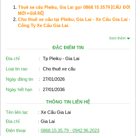
Thuê xe cẩu Pleiku, Gia Lai gọi 0868.15.3579 [CẨU ĐỜI
MỚI +GIÁ RẺ]
Cho thuê xe cẩu tại Pleiku, Gia Lai - Xe Cẩu Gia Lai -
Công Ty Xe Cẩu Gia Lai.
Xem thêm
ĐẶC ĐIỂM TIN
Địa chỉ
:
Tp Pleiku - Gia Lai
Loại tin rao
:
Cho thuê xe cẩu
Ngày đăng tin
:
27/01/2026
Ngày hết hạn
:
27/01/2036
THÔNG TIN LIÊN HỆ
Tên liên lạc
:
Xe Cẩu Gia Lai
Địa chỉ
:
Gia Lai
Điện thoại
:
0868.15.35.79 - 0942.96.2023