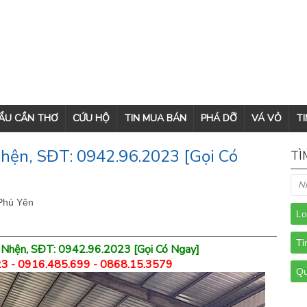
CẨU CẦN THƠ
CỨU HỘ
TIN MUA BÁN
PHÁ DỠ
VÁ VỎ
TI
ện, SĐT: 0942.96.2023 [Gọi Có
TÌ
 Phú Yên
 Nhện, SĐT: 0942.96.2023 [Gọi Có Ngay]
3 - 0916.485.699 - 0868.15.3579