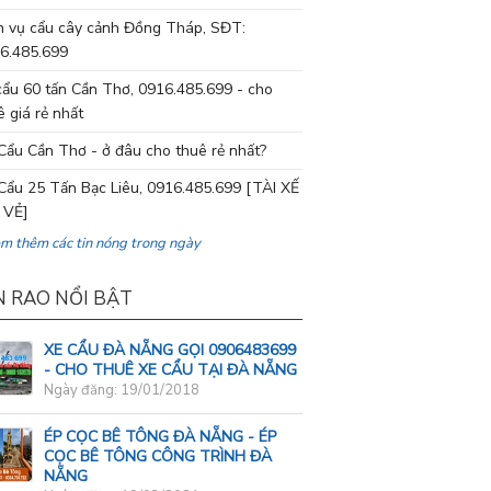
h vụ cẩu cây cảnh Đồng Tháp, SĐT:
6.485.699
cẩu 60 tấn Cần Thơ, 0916.485.699 - cho
ê giá rẻ nhất
Cẩu Cần Thơ - ở đâu cho thuê rẻ nhất?
Cẩu 25 Tấn Bạc Liêu, 0916.485.699 [TÀI XẾ
 VẺ]
em thêm các tin nóng trong ngày
N RAO NỔI BẬT
XE CẨU ĐÀ NẴNG GỌI 0906483699
- CHO THUÊ XE CẨU TẠI ĐÀ NẴNG
Ngày đăng: 19/01/2018
ÉP CỌC BÊ TÔNG ĐÀ NẴNG - ÉP
CỌC BÊ TÔNG CÔNG TRÌNH ĐÀ
NẴNG