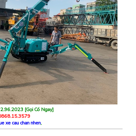
2.96.2023 [Gọi Có Ngay]
 0868.15.3579
ue xe cau chan nhen
,