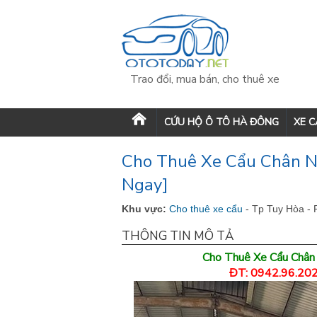
Trao đổi, mua bán, cho thuê xe
CỨU HỘ Ô TÔ HÀ ĐÔNG
XE 
Cho Thuê Xe Cẩu Chân Nh
Ngay]
Khu vực:
Cho thuê xe cẩu
- Tp Tuy Hòa -
THÔNG TIN MÔ TẢ
Cho Thuê Xe Cẩu Chân
ĐT: 0942.96.202