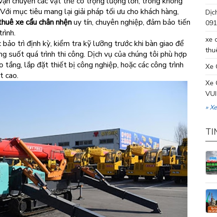
vận chuyển các vật thể có trọng lượng lớn, trong không
. Với mục tiêu mang lại giải pháp tối ưu cho khách hàng,
Dịc
thuê xe cẩu chân nhện
uy tín, chuyên nghiệp, đảm bảo tiến
091
rình.
xe 
bảo trì định kỳ, kiểm tra kỹ lưỡng trước khi bàn giao để
thu
g suốt quá trình thi công. Dịch vụ của chúng tôi phù hợp
o tầng, lắp đặt thiết bị công nghiệp, hoặc các công trình
Xe 
t cao.
Xe 
VUI
» X
TI