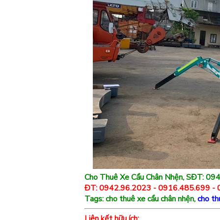
Cho Thuê Xe Cẩu Chân Nhện, SĐT: 094
ĐT: 0942.96.2023 - 0916.485.699 -
Tags: cho thuê xe cẩu chân nhện,
cho th
Liên kết hữu ích: