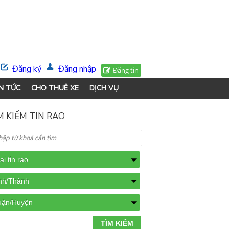
Đăng ký
Đăng nhập
Đăng tin
N TỨC
CHO THUÊ XE
DỊCH VỤ
M KIẾM TIN RAO