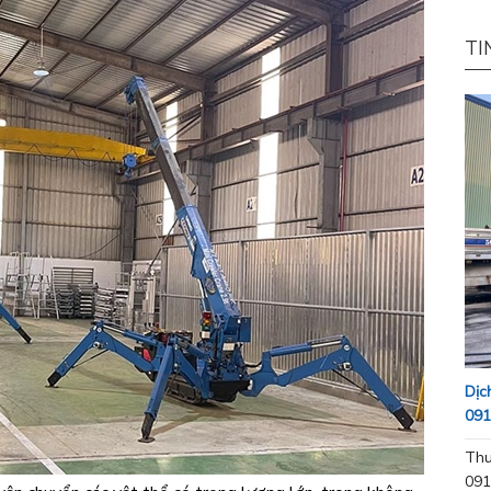
TI
Dịc
091
Thu
091