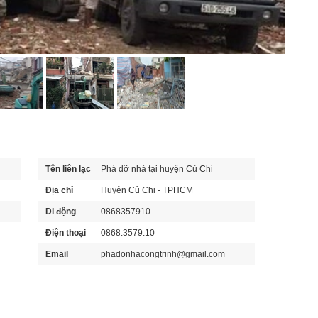
Tên liên lạc
Phá dỡ nhà tại huyện Củ Chi
Địa chỉ
Huyện Củ Chi - TPHCM
Di động
0868357910
Điện thoại
0868.3579.10
Email
phadonhacongtrinh@gmail.com