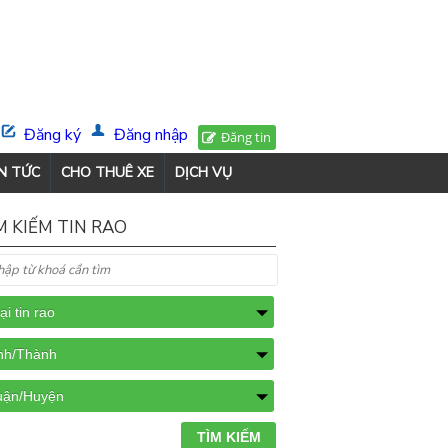
Đăng ký
Đăng nhập
Đăng tin
N TỨC
CHO THUÊ XE
DỊCH VỤ
M KIẾM TIN RAO