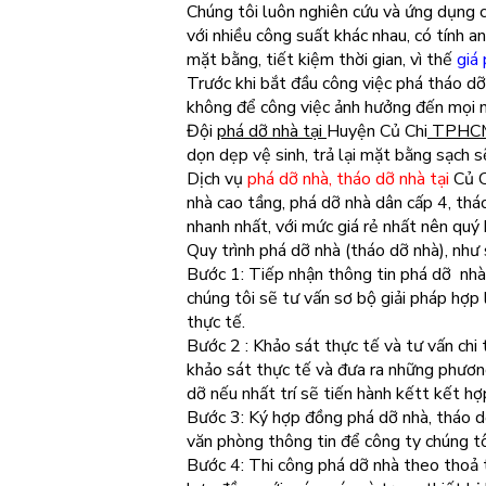
Chúng tôi luôn nghiên cứu và ứng dụng cá
với nhiều công suất khác nhau, có tính an
mặt bằng, tiết kiệm thời gian, vì thế
giá 
Trước khi bắt đầu công việc phá tháo dỡ 
không để công việc ảnh hưởng đến mọi ng
Đội
phá dỡ nhà tại
Huyện Củ Chi
TPHC
dọn dẹp vệ sinh, trả lại mặt bằng sạch s
Dịch vụ
phá dỡ nhà, tháo dỡ nhà tại
Củ C
nhà cao tầng, phá dỡ nhà dân cấp 4, thá
nhanh nhất, với mức giá rẻ nhất nên quý
Quy trình phá dỡ nhà (tháo dỡ nhà), như 
Bước 1: Tiếp nhận thông tin phá dỡ nhà,
chúng tôi sẽ tư vấn sơ bộ giải pháp hợp
thực tế.
Bước 2 : Khảo sát thực tế và tư vấn chi 
khảo sát thực tế và đưa ra những phương
dỡ nếu nhất trí sẽ tiến hành kếtt kết hợ
Bước 3: Ký hợp đồng phá dỡ nhà, tháo d
văn phòng thông tin để công ty chúng tô
Bước 4: Thi công phá dỡ nhà theo thoả 