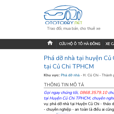
Trao đổi, mua bán, cho thuê xe
CỨU HỘ Ô TÔ HÀ ĐÔNG
XE 
Phá dỡ nhà tại huyện Củ 
tại Củ Chi TPHCM
Khu vực:
Phá dỡ nhà
- H. Củ Chi - Thành
THÔNG TIN MÔ TẢ
Gọi ngay chúng tôi,
0868.3579.10
chu
tại Huyện Củ Chi TPHCM, chuyên nghi
vụ: phá dỡ nhà tại Huyện Củ Chi - tháo d
- chuyên nghiệp - an toàn là điều ai cũ