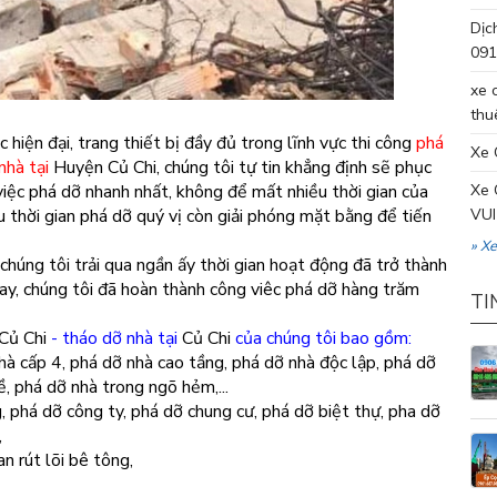
Dịc
091
xe 
thu
hiện đại, trang thiết bị đầy đủ trong lĩnh vực thi công
phá
Xe 
nhà tại
Huyện Củ Chi, chúng tôi tự tin khẳng định sẽ phục
việc phá dỡ nhanh nhất, không để mất nhiều thời gian của
Xe 
au thời gian phá dỡ quý vị còn giải phóng mặt bằng để tiến
VUI
» X
chúng tôi trải qua ngần ấy thời gian hoạt động đã trở thành
nay, chúng tôi đã hoàn thành công viêc phá dỡ hàng trăm
TI
Củ Chi
- tháo dỡ nhà tại
Củ Chi
của chúng tôi bao gồm:
hà cấp 4, phá dỡ nhà cao tầng, phá dỡ nhà độc lập, phá dỡ
, phá dỡ nhà trong ngõ hẻm,...
, phá dỡ công ty, phá dỡ chung cư, phá dỡ biệt thự, pha dỡ
,
n rút lõi bê tông,