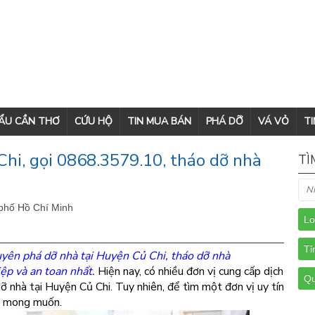
CẨU CẦN THƠ
CỨU HỘ
TIN MUA BÁN
PHÁ DỠ
VÁ VỎ
TI
Chi, gọi 0868.3579.10, tháo dỡ nhà
TÌ
 phố Hồ Chí Minh
yên phá dỡ nhà tại Huyện Củ Chi, tháo dỡ nhà
ệp và an toan nhất.
Hiện nay, có nhiều đơn vị cung cấp dịch
ỡ nhà tại Huyện Củ Chi. Tuy nhiên, để tìm một đơn vị uy tín
ng mong muốn.