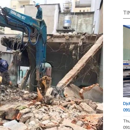
TI
Dịc
091
Thu
091