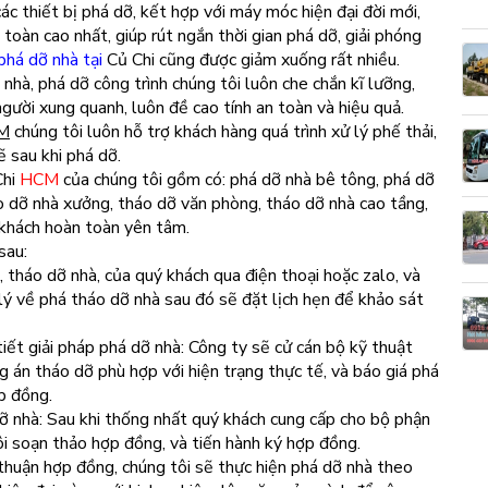
c thiết bị phá dỡ, kết hợp với máy móc hiện đại đời mới,
 toàn cao nhất, giúp rút ngắn thời gian phá dỡ, giải phóng
phá dỡ nhà tại
Củ Chi cũng được giảm xuống rất nhiều.
nhà, phá dỡ công trình chúng tôi luôn che chắn kĩ lưỡng,
ười xung quanh, luôn đề cao tính an toàn và hiệu quả.
M
chúng tôi luôn hỗ trợ khách hàng quá trình xử lý phế thải,
ẽ sau khi phá dỡ.
hi
HCM
của chúng tôi gồm có: phá dỡ nhà bê tông, phá dỡ
o dỡ nhà xưởng, tháo dỡ văn phòng, tháo dỡ nhà cao tầng,
 khách hoàn toàn yên tâm.
sau:
 tháo dỡ nhà, của quý khách qua điện thoại hoặc zalo, và
 lý về phá tháo dỡ nhà sau đó sẽ đặt lịch hẹn để khảo sát
tiết giải pháp phá dỡ nhà: Công ty sẽ cử cán bộ kỹ thuật
 án tháo dỡ phù hợp với hiện trạng thực tế, và báo giá phá
p đồng.
ỡ nhà: Sau khi thống nhất quý khách cung cấp cho bộ phận
i soạn thảo hợp đồng, và tiến hành ký hợp đồng.
thuận hợp đồng, chúng tôi sẽ thực hiện phá dỡ nhà theo