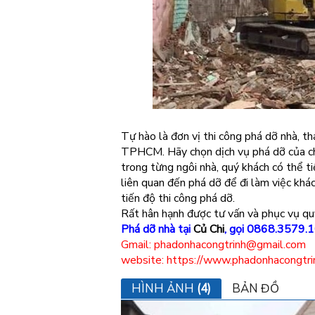
Tự hào là đơn vị thi công phá dỡ nhà, th
TPHCM. Hãy chọn dịch vụ phá dỡ của chú
trong từng ngôi nhà, quý khách có thể ti
liên quan đến phá dỡ để đi làm việc khá
tiến độ thi công phá dỡ.
Rất hân hạnh được tư vấn và phục vụ qu
Phá dỡ nhà tại
Củ Chi
, gọi 0868.3579.1
Gmail: phadonhacongtrinh@gmail.com
website: https://www.phadonhacongtri
HÌNH ẢNH
(4)
BẢN ĐỒ