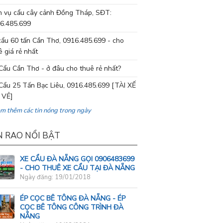
h vụ cẩu cây cảnh Đồng Tháp, SĐT:
6.485.699
cẩu 60 tấn Cần Thơ, 0916.485.699 - cho
ê giá rẻ nhất
Cẩu Cần Thơ - ở đâu cho thuê rẻ nhất?
Cẩu 25 Tấn Bạc Liêu, 0916.485.699 [TÀI XẾ
 VẺ]
em thêm các tin nóng trong ngày
N RAO NỔI BẬT
XE CẨU ĐÀ NẴNG GỌI 0906483699
- CHO THUÊ XE CẨU TẠI ĐÀ NẴNG
Ngày đăng: 19/01/2018
ÉP CỌC BÊ TÔNG ĐÀ NẴNG - ÉP
CỌC BÊ TÔNG CÔNG TRÌNH ĐÀ
NẴNG