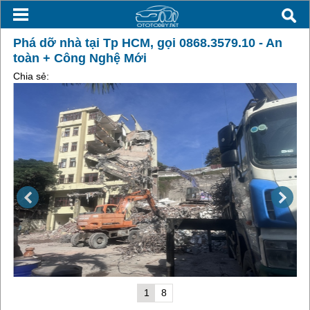
Phá dỡ nhà tại Tp HCM, gọi 0868.3579.10 - An
toàn + Công Nghệ Mới
Chia sẻ:
1
8