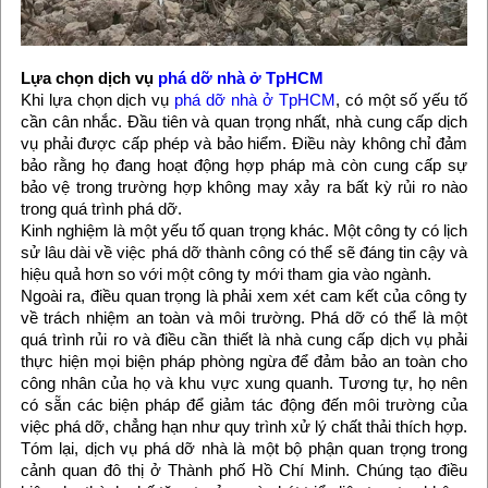
Lựa chọn dịch vụ
phá dỡ nhà ở TpHCM
Khi lựa chọn dịch vụ
phá dỡ nhà ở TpHCM
, có một số yếu tố
cần cân nhắc. Đầu tiên và quan trọng nhất, nhà cung cấp dịch
vụ phải được cấp phép và bảo hiểm. Điều này không chỉ đảm
bảo rằng họ đang hoạt động hợp pháp mà còn cung cấp sự
bảo vệ trong trường hợp không may xảy ra bất kỳ rủi ro nào
trong quá trình phá dỡ.
Kinh nghiệm là một yếu tố quan trọng khác. Một công ty có lịch
sử lâu dài về việc phá dỡ thành công có thể sẽ đáng tin cậy và
hiệu quả hơn so với một công ty mới tham gia vào ngành.
Ngoài ra, điều quan trọng là phải xem xét cam kết của công ty
về trách nhiệm an toàn và môi trường. Phá dỡ có thể là một
quá trình rủi ro và điều cần thiết là nhà cung cấp dịch vụ phải
thực hiện mọi biện pháp phòng ngừa để đảm bảo an toàn cho
công nhân của họ và khu vực xung quanh. Tương tự, họ nên
có sẵn các biện pháp để giảm tác động đến môi trường của
việc phá dỡ, chẳng hạn như quy trình xử lý chất thải thích hợp.
Tóm lại, dịch vụ phá dỡ nhà là một bộ phận quan trọng trong
cảnh quan đô thị ở Thành phố Hồ Chí Minh. Chúng tạo điều