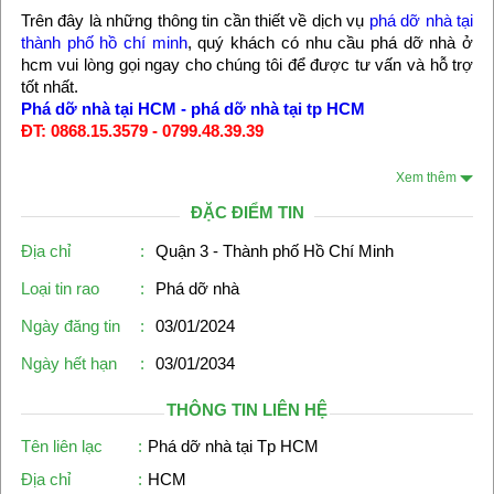
Trên đây là những thông tin cần thiết về dịch vụ
phá dỡ nhà tại
thành phố hồ chí minh
, quý khách có nhu cầu phá dỡ nhà ở
hcm vui lòng gọi ngay cho chúng tôi để được tư vấn và hỗ trợ
tốt nhất.
Phá dỡ nhà tại HCM
-
phá dỡ nhà tại tp HCM
ĐT: 0868.15.3579 - 0799.48.39.39
Xem thêm
ĐẶC ĐIỂM TIN
Địa chỉ
:
Quận 3 - Thành phố Hồ Chí Minh
Loại tin rao
:
Phá dỡ nhà
Ngày đăng tin
:
03/01/2024
Ngày hết hạn
:
03/01/2034
THÔNG TIN LIÊN HỆ
Tên liên lạc
:
Phá dỡ nhà tại Tp HCM
Địa chỉ
:
HCM