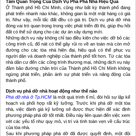
Tầm Quan Trọng Của Dịch Vụ Phá Phá Nhà Hiệu Quả
Ở Thành phố Hồ Chí Minh, cũng như bất kỳ thành phố đang
phát triển nhanh nào khác, không gian là một mặt hàng có giá
trị. Như vậy, mỗi tấc đất đều có giá trị. Dịch vụ phá dỡ nhà
đóng vai trò quan trọng trong việc phát triển đô thị, giúp thu hồi
đất có thể sử dụng cho các dự án xây dựng mới.
Những dịch vụ này không chỉ tạo điều kiện cho việc dỡ bỏ các
công trình cũ, đổ nát có thể gây rủi ro về an toàn mà còn mở
đường cho các tòa nhà hiện đại, hiệu quả có thể phục vụ
người dân và doanh nghiệp của thành phố tốt hơn. Từ các tòa
nhà dân cư đến các công trình thương mại, những dịch vụ này
đảm bảo đường chân trời của Thành phố Hồ Chí Minh không
ngừng phát triển, phản ánh sự phát triển và năng động của
thành phố.
Dịch vụ phá dỡ nhà hoạt động như thế nào
Phá dỡ nhà ở Tp.HCM
là một quá trình tỉ mỉ, đòi hỏi sự lập kế
hoạch và phối hợp rất kỹ lưỡng. Trước khi phá dỡ một tòa
nhà, việc đánh giá kỹ lưỡng sẽ được thực hiện để xác định
phương pháp phá dỡ tốt nhất. Điều này liên quan đến việc xem
xét các yếu tố như quy mô, vị trí và tính toàn vẹn về cấu trúc
của tòa nhà.
Sau khi phương pháp phá dỡ đã được quyết định, một đội