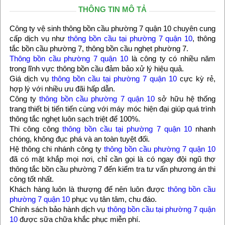
THÔNG TIN MÔ TẢ
Công ty vệ sinh thông bồn cầu phường 7 quận 10 chuyên cung
cấp dịch vụ như
thông bồn cầu tại phường 7 quận 10
, thông
tắc bồn cầu phường 7, thông bồn cầu nghẹt phường 7.
Thông bồn cầu phường 7 quận 10
là công ty có nhiều năm
trong lĩnh vực thông bồn cầu đảm bảo xử lý hiệu quả.
Giá dịch vụ
thông bồn cầu tại phường 7 quận 10
cực kỳ rẻ,
hợp lý với nhiều ưu đãi hấp dẫn.
Công ty
thông bồn cầu phường 7 quận 10
sở hữu hệ thống
trang thiết bị tiến tiến cùng với máy móc hiện đại giúp quá trình
thông tắc nghẹt luôn sạch triệt để 100%.
Thi công công
thông bồn cầu tại phường 7 quận 10
nhanh
chóng, không đục phá và an toàn tuyệt đối.
Hệ thông chi nhánh công ty
thông bồn cầu phường 7 quận 10
đã có mặt khắp mọi nơi, chỉ cần gọi là có ngay đội ngũ thợ
thông tắc bồn cầu phường 7 đến kiểm tra tư vấn phương án thi
công tốt nhất.
Khách hàng luôn là thượng đế nên luôn được
thông bồn cầu
phường 7 quận 10
phục vụ tân tâm, chu đáo.
Chính sách bảo hành dịch vụ
thông bồn cầu tại phường 7 quận
10
được sữa chữa khắc phục miễn phí.