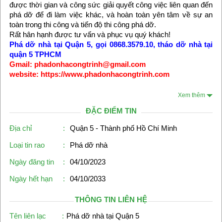
được thời gian và công sức giải quyết công việc liên quan đến
phá dỡ để đi làm việc khác, và hoàn toàn yên tâm về sự an
toàn trong thi công và tiến độ thi công phá dỡ.
Rất hân hạnh được tư vấn và phục vụ quý khách!
Phá dỡ nhà tại Quận 5, gọi 0868.3579.10, tháo dỡ nhà tại
quận 5 TPHCM
Gmail: phadonhacongtrinh@gmail.com
website: https://www.phadonhacongtrinh.com
Xem thêm
ĐẶC ĐIỂM TIN
Địa chỉ
:
Quận 5 - Thành phố Hồ Chí Minh
Loại tin rao
:
Phá dỡ nhà
Ngày đăng tin
:
04/10/2023
Ngày hết hạn
:
04/10/2033
THÔNG TIN LIÊN HỆ
Tên liên lạc
:
Phá dỡ nhà tại Quận 5