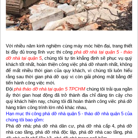
Với nhiều năm kinh nghiệm cùng máy móc hiện đại, trang thiết
bị đầy đủ trong lĩnh vực thi công
phá dỡ nhà tại quận 5 - tháo
dỡ nhà tại quận 5
, chúng tôi tự tin khẳng định sẽ phục vụ quý
khách tốt nhất, hoàn thiện công việc phá dỡ nhanh nhất, không
để mất nhiều thời gian của quy khách, vì chúng tôi luôn hiểu
rằng sau thời gian phá dỡ quý vị còn giải phóng mặt bằng để
tiến hành công việc mới.
Đội
phá tháo dỡ nhà tại quận 5 TPCHM
chúng tôi trải qua ngần
ấy thời gian hoạt động đã trở thành địa chỉ đáng tin cậy cho
quý khách hiện nay, chúng tôi đã hoàn thành công viêc phá dỡ
hàng trăm công trình lớn nhỏ khác nhau,
Hạn mục thi công phá dỡ nhà quận 5 - tháo dỡ nhà quận 5 của
chúng tôi bao gồm:
Phá dỡ nhà: phá dỡ nhà dân cư, phá dỡ nhà cấp 4, phá dỡ
nhà cao tầng, phá dỡ nhà độc lập, phá dỡ nhà cao tầng, phá