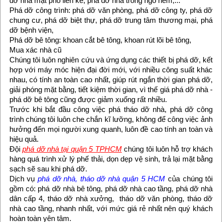
dỡ nhà mặt phố liền kề, phá dỡ nhà trong ngõ hẻm,...
Phá dỡ công trình: phá dỡ văn phòng, phá dỡ công ty, phá dỡ
chung cư, phá dỡ biệt thự, phá dỡ trung tâm thương mại, phá
dỡ bệnh viện,
Phá dỡ bê tông: khoan cắt bê tông, khoan rút lõi bê tông,
Mua xác nhà cũ
Chúng tôi luôn nghiên cứu và ứng dụng các thiết bị phá dỡ, kết
hợp với máy móc hiện đại đời mới, với nhiều công suất khác
nhau, có tính an toàn cao nhất, giúp rút ngắn thời gian phá dỡ,
giải phóng mặt bằng, tiết kiệm thời gian, vì thế giá phá dỡ nhà -
phá dỡ bê tông cũng được giảm xuống rất nhiều.
Trước khi bắt đầu công việc phá tháo dỡ nhà, phá dỡ công
trình chúng tôi luôn che chắn kĩ lưỡng, không để công việc ảnh
hưởng đến mọi người xung quanh, luôn đề cao tính an toàn và
hiệu quả.
Đội
phá dỡ nhà tại quận 5 TPHCM
chúng tôi luôn hỗ trợ khách
hàng quá trình xử lý phế thải, dọn dẹp vệ sinh, trả lại mặt bằng
sạch sẽ sau khi phá dỡ.
Dịch vụ
phá dỡ nhà, tháo dỡ nhà quận 5 HCM
của chúng tôi
gồm có: phá dỡ nhà bê tông, phá dỡ nhà cao tầng, phá dỡ nhà
dân cấp 4, tháo dỡ nhà xưởng, tháo dỡ văn phòng, tháo dỡ
nhà cao tầng, nhanh nhất, với mức giá rẻ nhất nên quý khách
hoàn toàn yên tâm.